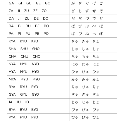
GA
GI
GU
GE
GO
が ぎ ぐ げ ご
ZA
JI
ZU
ZE
ZO
ざ じ ず ぜ ぞ
DA
JI
ZU
DE
DO
だ ぢ づ で ど
BA
BI
BU
BE
BO
ば び ぶ べ ぼ
PA
PI
PU
PE
PO
ぱ ぴ ぷ ぺ ぽ
KYA
KYU
KYO
きゃ きゅ きょ
SHA
SHU
SHO
しゃ しゅ しょ
CHA
CHU
CHO
ちゃ ちゅ ちょ
NYA
NYU
NYO
にゃ にゅ にょ
HYA
HYU
HYO
ひゃ ひゅ ひょ
MYA
MYU
MYO
みゃ みゅ みょ
RYA
RYU
RYO
りゃ りゅ りょ
GYA
GYU
GYO
ぎゃ ぎゅ ぎょ
JA
JU
JO
じゃ じゅ じょ
BYA
BYU
BYO
びゃ びゅ びょ
PYA
PYU
PYO
ぴゃ ぴゅ ぴょ