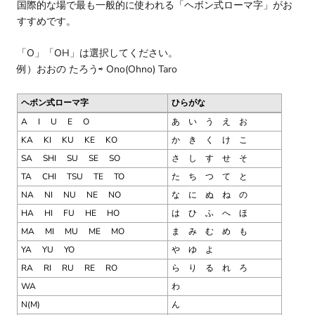
国際的な場で最も一般的に使われる「ヘボン式ローマ字」がお
すすめです。
「
O
」「
OH
」は選択してください。
例）おおの たろう⇨
Ono(Ohno) Taro
ヘボン式ローマ字
ひらがな
A
I
U
E
O
あ い う え お
KA
KI
KU
KE
KO
か き く け こ
SA
SHI
SU
SE
SO
さ し す せ そ
TA
CHI
TSU
TE
TO
た ち つ て と
NA
NI
NU
NE
NO
な に ぬ ね の
HA
HI
FU
HE
HO
は ひ ふ へ ほ
MA
MI
MU
ME
MO
ま み む め も
YA
YU
YO
や ゆ よ
RA
RI
RU
RE
RO
ら り る れ ろ
WA
わ
N(M)
ん