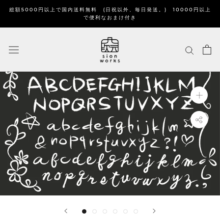
ス
総額5000円以上で国内送料無料 (日祝以外、毎日発送。) 10000円以上
キ
で便利なおまけ付き
ッ
プ
し
て
コ
ン
テ
ン
ツ
に
移
動
す
る