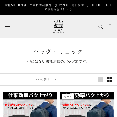
ス
総額5000円以上で国内送料無料 (日祝以外、毎日発送。) 10000円以上
キ
で便利なおまけ付き
ッ
プ
し
て
コ
ン
テ
バッグ・リュック
ン
他にはない機能満載のバッグ類です。
ツ
に
移
並べ替え
動
す
る
セール