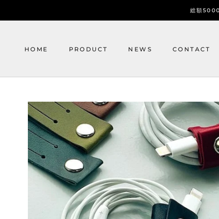
ス
総額50
キ
ッ
プ
HOME
PRODUCT
NEWS
CONTACT
し
て
コ
HOME
NEWS
CONTACT
ン
テ
ン
ツ
に
移
動
す
る