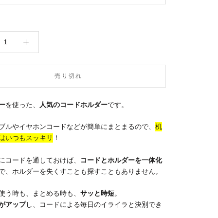
売り切れ
ー
を使った、
人気のコードホルダー
です。
ブルやイヤホンコードなどが簡単にまとまるので、
机
はいつもスッキリ
！
にコードを通しておけば、
コードとホルダーを一体化
で、ホルダーを失くすことも探すこともありません。
使う時も、まとめる時も、
サッと時短
。
がアップ
し、コードによる毎日のイライラと決別でき