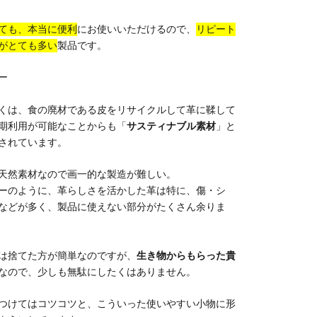
ても、本当に便利
にお使いいただけるので、
リピート
がとても多い
製品です。
ー
くは、食の廃材である皮をリサイクルして革に鞣して
期利用が可能なことからも「
サスティナブル素材
」と
されています。
天然素材なので画一的な製造が難しい。
ーのように、革らしさを活かした革は特に、傷・シ
などが多く、製品に使えない部分がたくさん余りま
は捨てた方が簡単なのですが、
生き物からもらった貴
なので、少しも無駄にしたくはありません。
つけてはコツコツと、こういった使いやすい小物に形