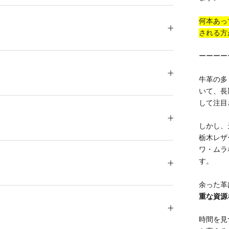
何本あっ
される方
ーーーー
牛革の多
いて、長
して注目
しかし、
栃木レザ
ワ・ムラ
す。
余った革
重な資源
時間を見