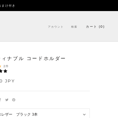
おまけ付き
カート (
0
)
アカウント
検索
ティナブル コードホルダー
2件
0 JPY
木レザー ブラック 3本