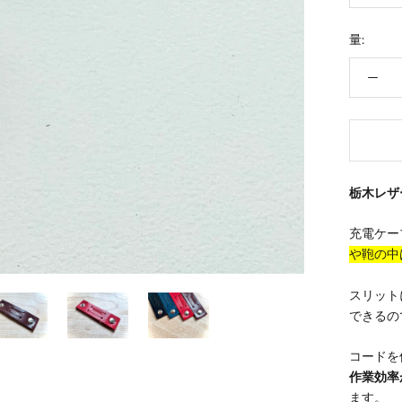
量:
栃木レザ
充電ケー
や鞄の中
スリット
できるの
コードを
作業効率
ます。